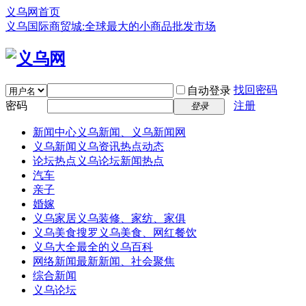
义乌网首页
义乌国际商贸城:全球最大的小商品批发市场
找回密码
自动登录
密码
注册
登录
新闻中心
义乌新闻、义乌新闻网
义乌新闻
义乌资讯热点动态
论坛热点
义乌论坛新闻热点
汽车
亲子
婚嫁
义乌家居
义乌装修、家纺、家俱
义乌美食
搜罗义乌美食、网红餐饮
义乌大全
最全的义乌百科
网络新闻
最新新闻、社会聚焦
综合新闻
义乌论坛