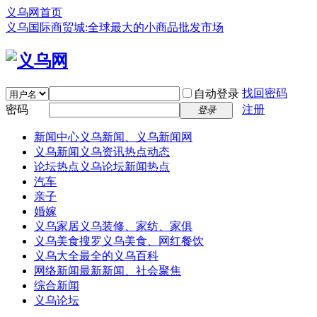
义乌网首页
义乌国际商贸城:全球最大的小商品批发市场
找回密码
自动登录
密码
注册
登录
新闻中心
义乌新闻、义乌新闻网
义乌新闻
义乌资讯热点动态
论坛热点
义乌论坛新闻热点
汽车
亲子
婚嫁
义乌家居
义乌装修、家纺、家俱
义乌美食
搜罗义乌美食、网红餐饮
义乌大全
最全的义乌百科
网络新闻
最新新闻、社会聚焦
综合新闻
义乌论坛