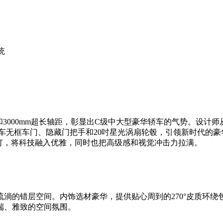
统
车身尺寸和3000mm超长轴距，彰显出C级中大型豪华轿车的气势。
车无框车门、隐藏门把手和20吋星光涡扇轮毂，引领新时代的
灯，将科技融入优雅，同时也把高级感和视觉冲击力拉满。
的错层空间。内饰选材豪华，提供贴心周到的270°皮质环绕
端、雅致的空间氛围。