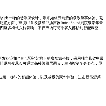
椅如出一辙的悬浮层设计，带来如坐云端般的极致坐享体验。副
面，至境L7首发搭载27扬声器Buick Sound剧院级豪华音
全四座多模式头枕音响，不仅声场可随乘客头部移动智能调整，
研发积淀和全新“逍遥”架构下的底盘域科技，采用独立悬架中最
续阻尼可变悬架可通过毫秒级阻尼调节，主动控制车身姿态，显
业第一梯队的智能体验，以及越级的豪华体验，进击新能源第