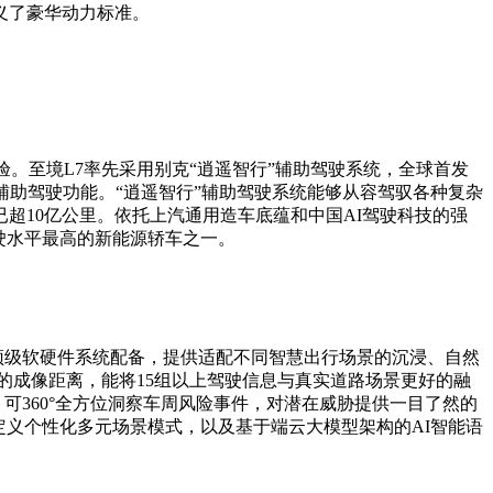
义了豪华动力标准。
至境L7率先采用别克“逍遥智行”辅助驾驶系统，全球首发
场景辅助驾驶功能。“逍遥智行”辅助驾驶系统能够从容驾驭各种复杂
超10亿公里。依托上汽通用造车底蕴和中国AI驾驶科技的强
驶水平最高的新能源轿车之一。
业顶级软硬件系统配备，提供适配不同智慧出行场景的沉浸、自然
远的成像距离，能将15组以上驾驶信息与真实道路场景更好的融
可360°全方位洞察车周风险事件，对潜在威胁提供一目了然的
定义个性化多元场景模式，以及基于端云大模型架构的AI智能语