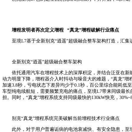
增程发明者再次定义增程 “真龙”增程破解行业痛点
至境L7基于全新别克“逍遥”超级融合整车架构打造，汇集
全新别克“逍遥”超级融合整车架构
依托通用汽车在增程技术上的深厚积淀，并结合泛亚在新能源
动力明显下降，增程器介入时抖动与噪音大的难题，“真龙”增程系统采用
加速3.8秒，亏电状态下差异均少于0.1秒，百公里综合能耗低
车型纯电续航短，需要频繁充电的痛点，至境L7带来同级最长的
担。同时，“真龙”增程系统支持同级最快的130kW快充，30%~
别克“真龙”增程系统完美破解当前增程技术行业痛点
此外，对于用户普遍诟病的电池衰减快、有安全隐患，至境L7