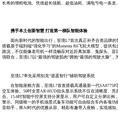
长寿的增程电池。凭借超长续航、超低油耗、满电亏电一条龙、
携手本土创新智慧 打造第一梯队智能体验
面向新时代的智能出行，至境L7首次真正补齐合资品牌的智
搭载基于端到端“强化学习”的Momenta R6飞轮大模型，
路况，不仅能像老司机一样流畅应对近距离加塞、鬼探头、盲区
强联合，至境L7以“最强的驾驶肌肉”拥抱“最强的驾驶大脑
至境L7率先采用别克“逍遥智行”辅助驾驶系统
在智能座舱方面，至境L7首发搭载高通最新一代SA8775P
交互体验。50吋全景AR-HUD抬头显示系统不仅在清晰度、
合。15.6吋智能中控屏支持分屏显示，用户可自定义分屏比
警示。同级唯一的手机场景式备车功能可自由组合车内各项功能
音助手，将AI时代的优雅从容、精彩有趣带入座舱，实现感知