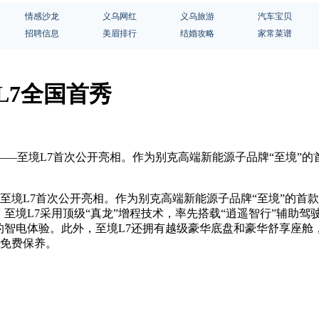
情感沙龙
义乌网红
义乌旅游
汽车宝贝
招聘信息
美眉排行
结婚攻略
家常菜谱
L7全国首秀
轿车——至境L7首次公开亮相。作为别克高端新能源子品牌“至境”
—至境L7首次公开亮相。作为别克高端新能源子品牌“至境”的首
境L7采用顶级“真龙”增程技术，率先搭载“逍遥智行”辅助驾驶系统
队的智电体验。此外，至境L7还拥有越级豪华底盘和豪华舒享座
身免费保养。