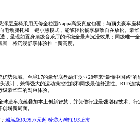
浮层座椅采用无修全粒面Nappa高级真皮包覆；与顶尖豪车座
4向电动腿托和一键小憩模式，能够轻松畅享极致自在放松。豪华配置方
通透，呈现如置身顶级音乐厅的环绕全景声沉浸效果；同级唯一
氛围，将沉浸舒享体验推上新高度。
领域。至境L7的豪华底盘融汇泛亚28年来“最懂中国路”的
头设计，兼得强大的运动操控性能和同级最佳舒适性。RTD连
万级豪华车的驾乘体验。
球造车底蕴叠加本土创新智慧，并凭借行业最强增程技术、行
开创崭新局面。
：
燃油版10.98万元起 哈弗大狗PLUS上市