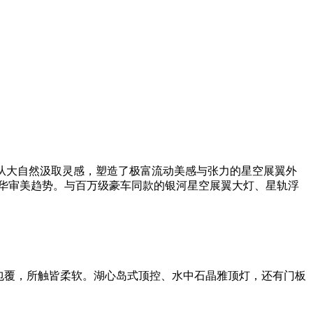
设计师从大自然汲取灵感，塑造了极富流动美感与张力的星空展翼外
豪华审美趋势。与百万级豪车同款的银河星空展翼大灯、星轨浮
包覆，所触皆柔软。湖心岛式顶控、水中石晶雅顶灯，还有门板