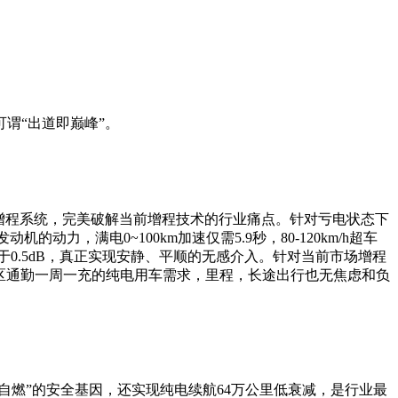
谓“出道即巅峰”。
增程系统，完美破解当前增程技术的行业痛点。针对亏电状态下
动力，满电0~100km加速仅需5.9秒，80-120km/h超车
小于0.5dB，真正实现安静、平顺的无感介入。针对当前市场增程
户城区通勤一周一充的纯电用车需求，里程，长途出行也无焦虑和负
自燃”的安全基因，还实现纯电续航64万公里低衰减，是行业最