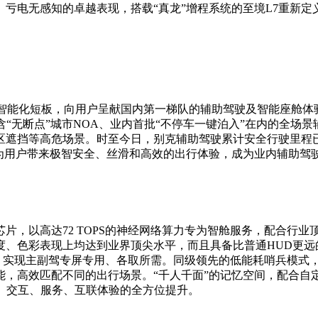
亏电无感知的卓越表现，搭载“真龙”增程系统的至境L7重新定
能化短板，向用户呈献国内第一梯队的辅助驾驶及智能座舱体验。
提供包含“无断点”城市NOA、业内首批“不停车一键泊入”在内的全
遮挡等高危场景。时至今日，别克辅助驾驶累计安全行驶里程已
”，为用户带来极智安全、丝滑和高效的出行体验，成为业内辅助驾
芯片，以高达72 TOPS的神经网络算力专为智舱服务，配合行
亮度、色彩表现上均达到业界顶尖水平，而且具备比普通HUD更
例，实现主副驾专屏专用、各取所需。同级领先的低能耗哨兵模式，
，高效匹配不同的出行场景。“千人千面”的记忆空间，配合自
、交互、服务、互联体验的全方位提升。