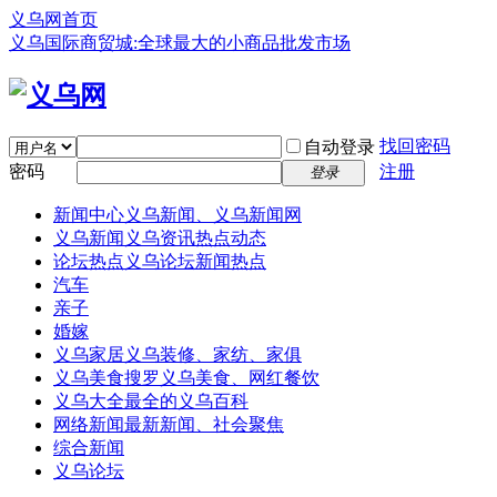
义乌网首页
义乌国际商贸城:全球最大的小商品批发市场
找回密码
自动登录
密码
注册
登录
新闻中心
义乌新闻、义乌新闻网
义乌新闻
义乌资讯热点动态
论坛热点
义乌论坛新闻热点
汽车
亲子
婚嫁
义乌家居
义乌装修、家纺、家俱
义乌美食
搜罗义乌美食、网红餐饮
义乌大全
最全的义乌百科
网络新闻
最新新闻、社会聚焦
综合新闻
义乌论坛