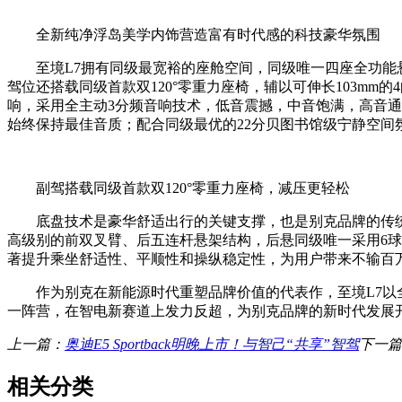
全新纯净浮岛美学内饰营造富有时代感的科技豪华氛围
至境L7拥有同级最宽裕的座舱空间，同级唯一四座全功能悬
驾位还搭载同级首款双120°零重力座椅，辅以可伸长103mm的
响，采用全主动3分频音响技术，低音震撼，中音饱满，高音
始终保持最佳音质；配合同级最优的22分贝图书馆级宁静空间
副驾搭载同级首款双120°零重力座椅，减压更轻松
底盘技术是豪华舒适出行的关键支撑，也是别克品牌的传统优势
高级别的前双叉臂、后五连杆悬架结构，后悬同级唯一采用6球
著提升乘坐舒适性、平顺性和操纵稳定性，为用户带来不输百
作为别克在新能源时代重塑品牌价值的代表作，至境L7以全
一阵营，在智电新赛道上发力反超，为别克品牌的新时代发展
上一篇：
奥迪E5 Sportback明晚上市！与智己“共享”智驾
下一篇
相关分类