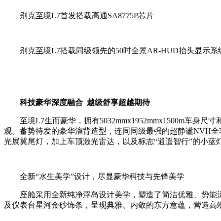
别克至境L7首发搭载高通SA8775P芯片
别克至境L7搭载同级领先的50吋全景AR-HUD抬头显示系
科技豪华深度融合 越级舒享超越期待
至境L7生而豪华，拥有5032mmx1952mmx1500m
观。蓄势待发的豪华溜背造型，连同同级最强的超静谧NVH全
光展翼尾灯，加上车顶激光雷达，以及标志“逍遥智行”的小蓝
全新“水生美学”设计，尽显豪华科技与先锋美学
座舱采用全新纯净浮岛设计美学，塑造了简洁优雅、势能流淌
及仪表台星河金砂饰条，呈现典雅、内敛的东方意蕴，营造高