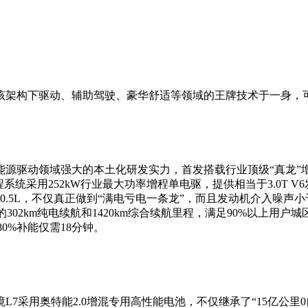
该架构下驱动、辅助驾驶、豪华舒适等领域的王牌技术于一身，可
驱动领域强大的本土化研发实力，首发搭载行业顶级“真龙”
252kW行业最大功率增程单电驱，提供相当于3.0T V6发动机的
至0.5L，不仅真正做到“满电亏电一条龙”，而且发动机介入噪声
302km纯电续航和1420km综合续航里程，满足90%以上用
80%补能仅需18分钟。
采用奥特能2.0增混专用高性能电池，不仅继承了“15亿公里0