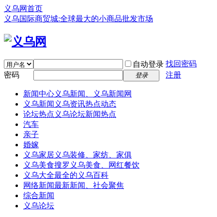
义乌网首页
义乌国际商贸城:全球最大的小商品批发市场
找回密码
自动登录
密码
注册
登录
新闻中心
义乌新闻、义乌新闻网
义乌新闻
义乌资讯热点动态
论坛热点
义乌论坛新闻热点
汽车
亲子
婚嫁
义乌家居
义乌装修、家纺、家俱
义乌美食
搜罗义乌美食、网红餐饮
义乌大全
最全的义乌百科
网络新闻
最新新闻、社会聚焦
综合新闻
义乌论坛