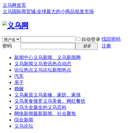
义乌网首页
义乌国际商贸城:全球最大的小商品批发市场
找回密码
自动登录
密码
注册
登录
新闻中心
义乌新闻、义乌新闻网
义乌新闻
义乌资讯热点动态
论坛热点
义乌论坛新闻热点
汽车
亲子
婚嫁
义乌家居
义乌装修、家纺、家俱
义乌美食
搜罗义乌美食、网红餐饮
义乌大全
最全的义乌百科
网络新闻
最新新闻、社会聚焦
综合新闻
义乌论坛