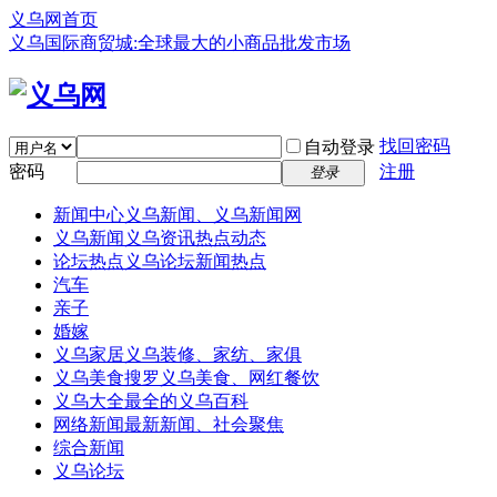
义乌网首页
义乌国际商贸城:全球最大的小商品批发市场
找回密码
自动登录
密码
注册
登录
新闻中心
义乌新闻、义乌新闻网
义乌新闻
义乌资讯热点动态
论坛热点
义乌论坛新闻热点
汽车
亲子
婚嫁
义乌家居
义乌装修、家纺、家俱
义乌美食
搜罗义乌美食、网红餐饮
义乌大全
最全的义乌百科
网络新闻
最新新闻、社会聚焦
综合新闻
义乌论坛