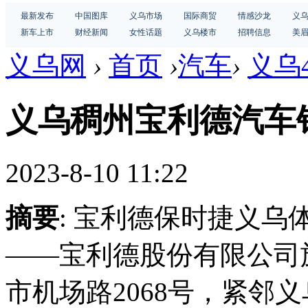
最新发布
中国图库
义乌市场
国际商贸
情感沙龙
义
新车上市
财经新闻
女性话题
义乌楼市
招聘信息
美
义乌网
›
首页
›
汽车
›
义乌
义乌稠州宝利德汽车
2023-8-10 11:22
摘要
: 宝利德保时捷义
——宝利德股份有限公司
市机场路2068号，紧邻