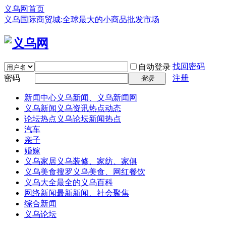
义乌网首页
义乌国际商贸城:全球最大的小商品批发市场
找回密码
自动登录
密码
注册
登录
新闻中心
义乌新闻、义乌新闻网
义乌新闻
义乌资讯热点动态
论坛热点
义乌论坛新闻热点
汽车
亲子
婚嫁
义乌家居
义乌装修、家纺、家俱
义乌美食
搜罗义乌美食、网红餐饮
义乌大全
最全的义乌百科
网络新闻
最新新闻、社会聚焦
综合新闻
义乌论坛