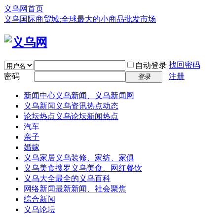
义乌网首页
义乌国际商贸城:全球最大的小商品批发市场
找回密码
自动登录
密码
注册
登录
新闻中心
义乌新闻、义乌新闻网
义乌新闻
义乌资讯热点动态
论坛热点
义乌论坛新闻热点
汽车
亲子
婚嫁
义乌家居
义乌装修、家纺、家俱
义乌美食
搜罗义乌美食、网红餐饮
义乌大全
最全的义乌百科
网络新闻
最新新闻、社会聚焦
综合新闻
义乌论坛