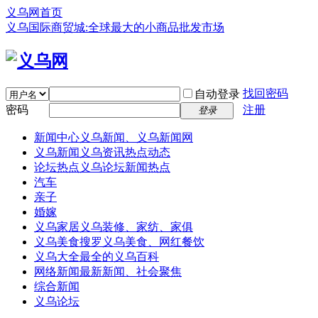
义乌网首页
义乌国际商贸城:全球最大的小商品批发市场
找回密码
自动登录
密码
注册
登录
新闻中心
义乌新闻、义乌新闻网
义乌新闻
义乌资讯热点动态
论坛热点
义乌论坛新闻热点
汽车
亲子
婚嫁
义乌家居
义乌装修、家纺、家俱
义乌美食
搜罗义乌美食、网红餐饮
义乌大全
最全的义乌百科
网络新闻
最新新闻、社会聚焦
综合新闻
义乌论坛