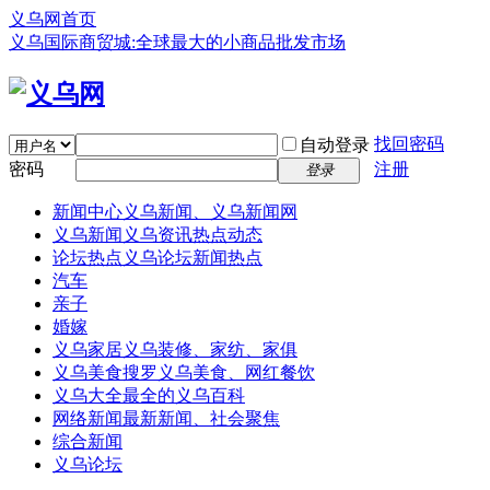
义乌网首页
义乌国际商贸城:全球最大的小商品批发市场
找回密码
自动登录
密码
注册
登录
新闻中心
义乌新闻、义乌新闻网
义乌新闻
义乌资讯热点动态
论坛热点
义乌论坛新闻热点
汽车
亲子
婚嫁
义乌家居
义乌装修、家纺、家俱
义乌美食
搜罗义乌美食、网红餐饮
义乌大全
最全的义乌百科
网络新闻
最新新闻、社会聚焦
综合新闻
义乌论坛