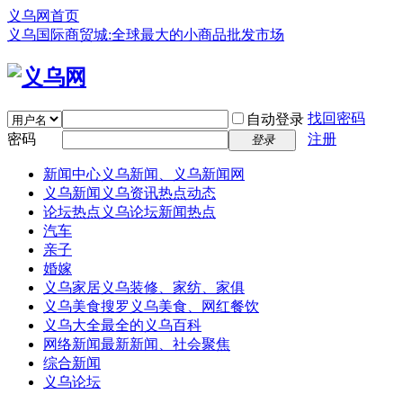
义乌网首页
义乌国际商贸城:全球最大的小商品批发市场
找回密码
自动登录
密码
注册
登录
新闻中心
义乌新闻、义乌新闻网
义乌新闻
义乌资讯热点动态
论坛热点
义乌论坛新闻热点
汽车
亲子
婚嫁
义乌家居
义乌装修、家纺、家俱
义乌美食
搜罗义乌美食、网红餐饮
义乌大全
最全的义乌百科
网络新闻
最新新闻、社会聚焦
综合新闻
义乌论坛