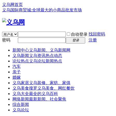
义乌网首页
义乌国际商贸城:全球最大的小商品批发市场
找回密码
自动登录
密码
注册
登录
新闻中心
义乌新闻、义乌新闻网
义乌新闻
义乌资讯热点动态
论坛热点
义乌论坛新闻热点
汽车
亲子
婚嫁
义乌家居
义乌装修、家纺、家俱
义乌美食
搜罗义乌美食、网红餐饮
义乌大全
最全的义乌百科
网络新闻
最新新闻、社会聚焦
综合新闻
义乌论坛