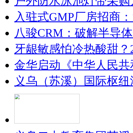
户外防水泳池灯带采购
入驻式GMP厂房招商
八骏CRM：破解半导
牙龈敏感怕冷热酸甜？2
金华启动《中华人民共
义乌（苏溪）国际枢纽