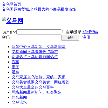
义乌网首页
义乌国际商贸城:全球最大的小商品批发市场
找回密码
自动登录
密码
注册
登录
新闻中心
义乌新闻、义乌新闻网
义乌新闻
义乌资讯热点动态
论坛热点
义乌论坛新闻热点
汽车
亲子
婚嫁
义乌家居
义乌装修、家纺、家俱
义乌美食
搜罗义乌美食、网红餐饮
义乌大全
最全的义乌百科
网络新闻
最新新闻、社会聚焦
综合新闻
义乌论坛