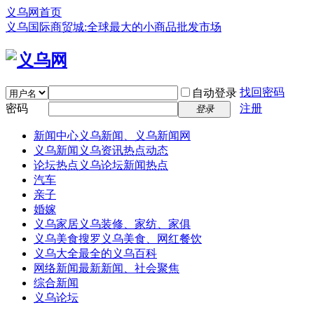
义乌网首页
义乌国际商贸城:全球最大的小商品批发市场
找回密码
自动登录
密码
注册
登录
新闻中心
义乌新闻、义乌新闻网
义乌新闻
义乌资讯热点动态
论坛热点
义乌论坛新闻热点
汽车
亲子
婚嫁
义乌家居
义乌装修、家纺、家俱
义乌美食
搜罗义乌美食、网红餐饮
义乌大全
最全的义乌百科
网络新闻
最新新闻、社会聚焦
综合新闻
义乌论坛