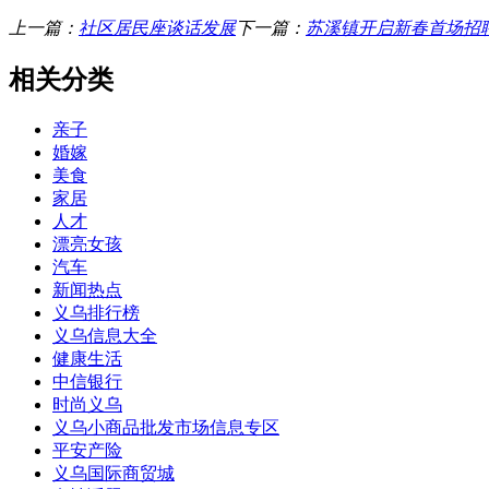
上一篇：
社区居民座谈话发展
下一篇：
苏溪镇开启新春首场招
相关分类
亲子
婚嫁
美食
家居
人才
漂亮女孩
汽车
新闻热点
义乌排行榜
义乌信息大全
健康生活
中信银行
时尚义乌
义乌小商品批发市场信息专区
平安产险
义乌国际商贸城