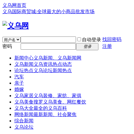
义乌网首页
义乌国际商贸城:全球最大的小商品批发市场
找回密码
自动登录
密码
注册
登录
新闻中心
义乌新闻、义乌新闻网
义乌新闻
义乌资讯热点动态
论坛热点
义乌论坛新闻热点
汽车
亲子
婚嫁
义乌家居
义乌装修、家纺、家俱
义乌美食
搜罗义乌美食、网红餐饮
义乌大全
最全的义乌百科
网络新闻
最新新闻、社会聚焦
综合新闻
义乌论坛