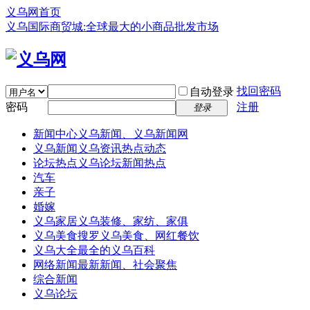
义乌网首页
义乌国际商贸城:全球最大的小商品批发市场
找回密码
自动登录
密码
注册
登录
新闻中心
义乌新闻、义乌新闻网
义乌新闻
义乌资讯热点动态
论坛热点
义乌论坛新闻热点
汽车
亲子
婚嫁
义乌家居
义乌装修、家纺、家俱
义乌美食
搜罗义乌美食、网红餐饮
义乌大全
最全的义乌百科
网络新闻
最新新闻、社会聚焦
综合新闻
义乌论坛