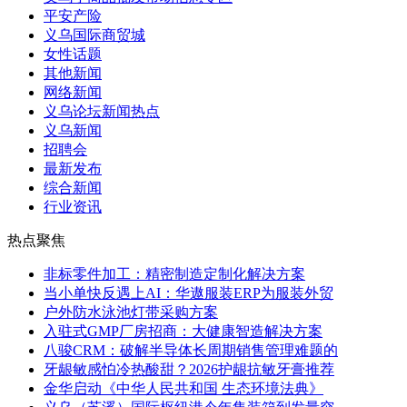
平安产险
义乌国际商贸城
女性话题
其他新闻
网络新闻
义乌论坛新闻热点
义乌新闻
招聘会
最新发布
综合新闻
行业资讯
热点聚焦
非标零件加工：精密制造定制化解决方案
当小单快反遇上AI：华遨服装ERP为服装外贸
户外防水泳池灯带采购方案
入驻式GMP厂房招商：大健康智造解决方案
八骏CRM：破解半导体长周期销售管理难题的
牙龈敏感怕冷热酸甜？2026护龈抗敏牙膏推荐
金华启动《中华人民共和国 生态环境法典》