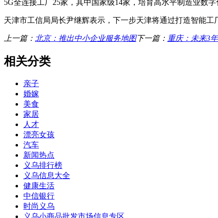
5G全连接工厂25家，其中国家级14家，培育高水平制造业数字
天津市工信局局长尹继辉表示，下一步天津将通过打造智能工
上一篇：
北京：推出中小企业服务地图
下一篇：
重庆：未来3年
相关分类
亲子
婚嫁
美食
家居
人才
漂亮女孩
汽车
新闻热点
义乌排行榜
义乌信息大全
健康生活
中信银行
时尚义乌
义乌小商品批发市场信息专区