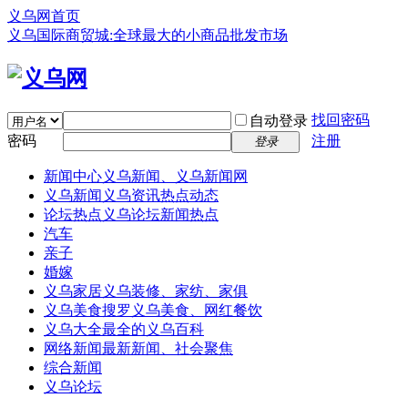
义乌网首页
义乌国际商贸城:全球最大的小商品批发市场
找回密码
自动登录
密码
注册
登录
新闻中心
义乌新闻、义乌新闻网
义乌新闻
义乌资讯热点动态
论坛热点
义乌论坛新闻热点
汽车
亲子
婚嫁
义乌家居
义乌装修、家纺、家俱
义乌美食
搜罗义乌美食、网红餐饮
义乌大全
最全的义乌百科
网络新闻
最新新闻、社会聚焦
综合新闻
义乌论坛