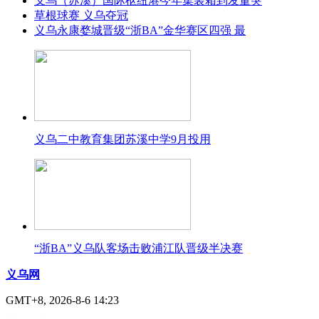
义乌（苏溪）国际枢纽港今年集装箱到发量突
草根球赛 义乌夺冠
义乌永康婺城晋级“浙BA”金华赛区四强 最
义乌二中教育集团苏溪中学9月投用
“浙BA”义乌队客场击败浦江队晋级半决赛
义乌网
GMT+8, 2026-8-6 14:23