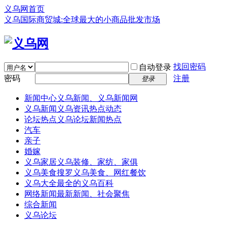
义乌网首页
义乌国际商贸城:全球最大的小商品批发市场
找回密码
自动登录
密码
注册
登录
新闻中心
义乌新闻、义乌新闻网
义乌新闻
义乌资讯热点动态
论坛热点
义乌论坛新闻热点
汽车
亲子
婚嫁
义乌家居
义乌装修、家纺、家俱
义乌美食
搜罗义乌美食、网红餐饮
义乌大全
最全的义乌百科
网络新闻
最新新闻、社会聚焦
综合新闻
义乌论坛