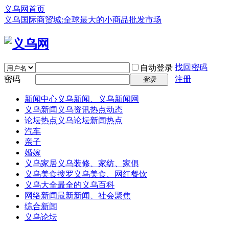
义乌网首页
义乌国际商贸城:全球最大的小商品批发市场
找回密码
自动登录
密码
注册
登录
新闻中心
义乌新闻、义乌新闻网
义乌新闻
义乌资讯热点动态
论坛热点
义乌论坛新闻热点
汽车
亲子
婚嫁
义乌家居
义乌装修、家纺、家俱
义乌美食
搜罗义乌美食、网红餐饮
义乌大全
最全的义乌百科
网络新闻
最新新闻、社会聚焦
综合新闻
义乌论坛