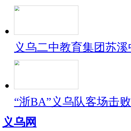
义乌二中教育集团苏溪
“浙BA”义乌队客场击
义乌网