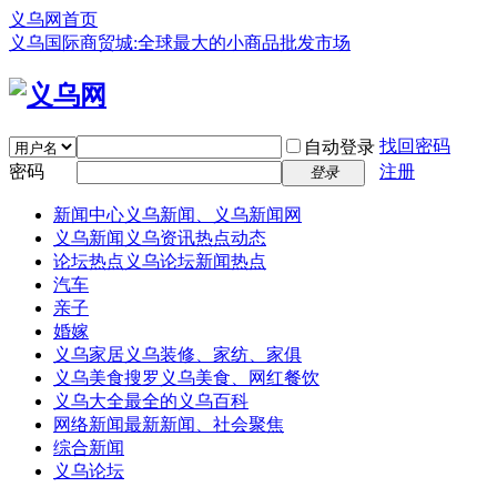
义乌网首页
义乌国际商贸城:全球最大的小商品批发市场
找回密码
自动登录
密码
注册
登录
新闻中心
义乌新闻、义乌新闻网
义乌新闻
义乌资讯热点动态
论坛热点
义乌论坛新闻热点
汽车
亲子
婚嫁
义乌家居
义乌装修、家纺、家俱
义乌美食
搜罗义乌美食、网红餐饮
义乌大全
最全的义乌百科
网络新闻
最新新闻、社会聚焦
综合新闻
义乌论坛