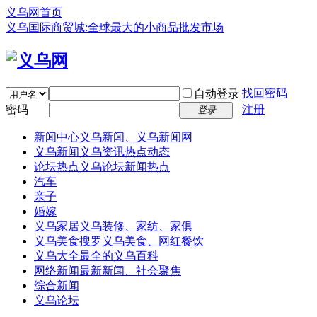
义乌网首页
义乌国际商贸城:全球最大的小商品批发市场
找回密码
自动登录
密码
注册
登录
新闻中心
义乌新闻、义乌新闻网
义乌新闻
义乌资讯热点动态
论坛热点
义乌论坛新闻热点
汽车
亲子
婚嫁
义乌家居
义乌装修、家纺、家俱
义乌美食
搜罗义乌美食、网红餐饮
义乌大全
最全的义乌百科
网络新闻
最新新闻、社会聚焦
综合新闻
义乌论坛