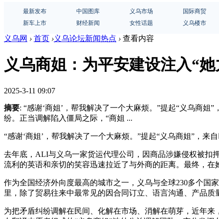
最新发布
中国图库
义乌市场
国际商贸
新车上市
财经新闻
女性话题
义乌楼市
义乌网
›
首页
›
义乌论坛新闻热点
›
查看内容
义乌商姐：为平安建设注入“她力
2025-3-11 09:07
摘要
: “感谢‘商姐’，帮我解决了一个大麻烦。”提起“义乌商
纷。正当调解陷入僵局之际，“商姐 ...
“感谢‘商姐’，帮我解决了一个大麻烦。”提起“义乌商姐”，来
去年底，ALI与义乌一家货运代理公司，因商品涉嫌侵权被扣
流利的英语和亲切的笑容迅速拉近了与外商的距离。最终，在
作为全国经济外向度最高的城市之一，义乌与全球230多个国家
里，除了贸易往来中最常见的因合同订立、语言沟通、产品质
为把矛盾纠纷调解在民间、化解在市场、消解在萌芽，近年来，