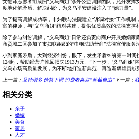
女翻译志愿者组成的“义乌商姐”涉外公益调解团队，充分发
度地化解矛盾、解决纠纷，为义乌平安建设注入了“她力量”。
为了提高调解成功率，市妇联与法院建立“诉调对接”工作机制
富的律师，与“义乌商姐”结对共建，提供优质高效的法律支撑
除了参与纠纷调解，“义乌商姐”日常还负责向商户开展婚姻家
商贸城二区参加了市妇联组织的“巾帼法助营商”法律宣传服
小到家庭矛盾，大到经济纠纷，眼下，发生矛盾纠纷第一时间找
124起，帮助经营户挽回损失1913万元。“下一步，‘义乌商
义乌市场高质量发展，为不断地打造新典范、再造新辉煌贡献
上一篇：
品种增多 价格下调 消费者喜迎“蓝莓自由”
下一篇：
相关分类
亲子
婚嫁
美食
家居
人才