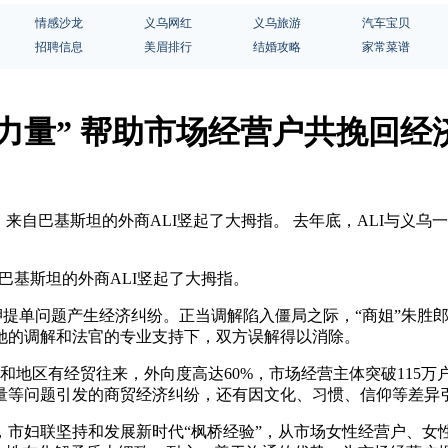
情感沙龙
义乌网红
义乌旅游
汽车宝贝
招聘信息
美眉排行
结婚攻略
家常菜谱
量” 帮助市场经营户共挽回经济
姐”，来自巴基斯坦的外商ALI竖起了大拇指。 去年底，ALI与
自巴基斯坦的外商ALI竖起了大拇指。
押提单问题产生经济纠纷。正当调解陷入僵局之际，“商姐”朱胜
她的调解和法官的专业支持下，双方误解得以消除。
和地区有经贸往来，外向度高达60%，市场经营主体突破115万户
量等问题引发的商贸经济纠纷，还有因文化、习惯、信仰等差异
市妇联坚持和发展新时代“枫桥经验”，从市场女性经营户、女性