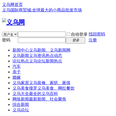
义乌网首页
义乌国际商贸城:全球最大的小商品批发市场
找回密码
自动登录
密码
注册
登录
新闻中心
义乌新闻、义乌新闻网
义乌新闻
义乌资讯热点动态
论坛热点
义乌论坛新闻热点
汽车
亲子
婚嫁
义乌家居
义乌装修、家纺、家俱
义乌美食
搜罗义乌美食、网红餐饮
义乌大全
最全的义乌百科
网络新闻
最新新闻、社会聚焦
综合新闻
义乌论坛