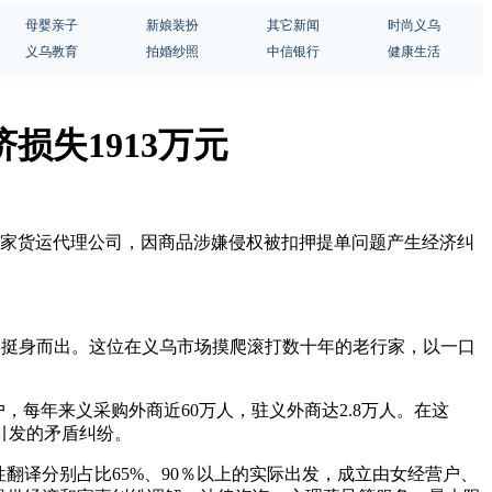
母婴亲子
新娘装扮
其它新闻
时尚义乌
义乌教育
拍婚纱照
中信银行
健康生活
损失1913万元
义乌一家货运代理公司，因商品涉嫌侵权被扣押提单问题产生经济纠
郎挺身而出。这位在义乌市场摸爬滚打数十年的老行家，以一口
，每年来义采购外商近60万人，驻义外商达2.8万人。在这
引发的矛盾纠纷。
翻译分别占比65%、90％以上的实际出发，成立由女经营户、