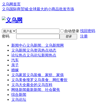
义乌网首页
义乌国际商贸城:全球最大的小商品批发市场
找回密码
自动登录
密码
注册
登录
新闻中心
义乌新闻、义乌新闻网
义乌新闻
义乌资讯热点动态
论坛热点
义乌论坛新闻热点
汽车
亲子
婚嫁
义乌家居
义乌装修、家纺、家俱
义乌美食
搜罗义乌美食、网红餐饮
义乌大全
最全的义乌百科
网络新闻
最新新闻、社会聚焦
综合新闻
义乌论坛