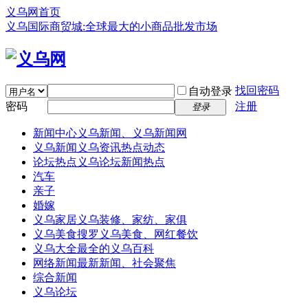
义乌网首页
义乌国际商贸城:全球最大的小商品批发市场
找回密码
自动登录
密码
注册
登录
新闻中心
义乌新闻、义乌新闻网
义乌新闻
义乌资讯热点动态
论坛热点
义乌论坛新闻热点
汽车
亲子
婚嫁
义乌家居
义乌装修、家纺、家俱
义乌美食
搜罗义乌美食、网红餐饮
义乌大全
最全的义乌百科
网络新闻
最新新闻、社会聚焦
综合新闻
义乌论坛