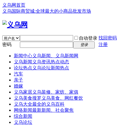
义乌网首页
义乌国际商贸城:全球最大的小商品批发市场
找回密码
自动登录
密码
注册
登录
新闻中心
义乌新闻、义乌新闻网
义乌新闻
义乌资讯热点动态
论坛热点
义乌论坛新闻热点
汽车
亲子
婚嫁
义乌家居
义乌装修、家纺、家俱
义乌美食
搜罗义乌美食、网红餐饮
义乌大全
最全的义乌百科
网络新闻
最新新闻、社会聚焦
综合新闻
义乌论坛