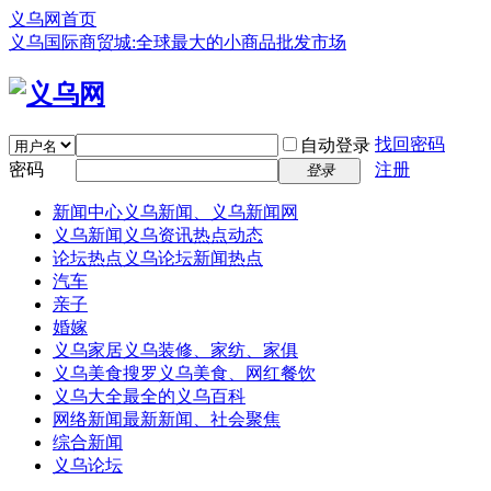
义乌网首页
义乌国际商贸城:全球最大的小商品批发市场
找回密码
自动登录
密码
注册
登录
新闻中心
义乌新闻、义乌新闻网
义乌新闻
义乌资讯热点动态
论坛热点
义乌论坛新闻热点
汽车
亲子
婚嫁
义乌家居
义乌装修、家纺、家俱
义乌美食
搜罗义乌美食、网红餐饮
义乌大全
最全的义乌百科
网络新闻
最新新闻、社会聚焦
综合新闻
义乌论坛