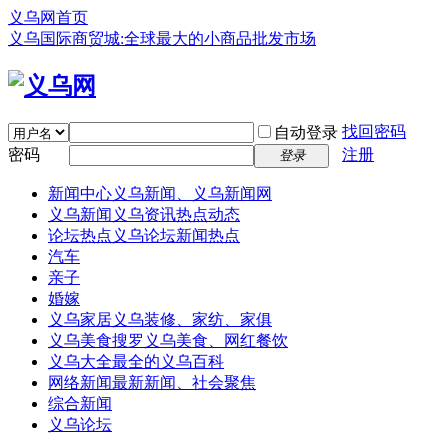
义乌网首页
义乌国际商贸城:全球最大的小商品批发市场
找回密码
自动登录
密码
注册
登录
新闻中心
义乌新闻、义乌新闻网
义乌新闻
义乌资讯热点动态
论坛热点
义乌论坛新闻热点
汽车
亲子
婚嫁
义乌家居
义乌装修、家纺、家俱
义乌美食
搜罗义乌美食、网红餐饮
义乌大全
最全的义乌百科
网络新闻
最新新闻、社会聚焦
综合新闻
义乌论坛