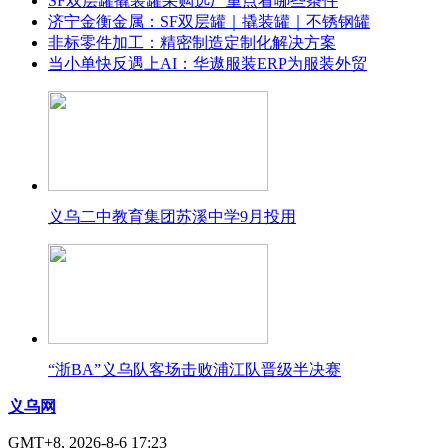
SF双层罐撬装罐采购选厂重点看哪些条件
济宁金衡金属：SF双层罐｜撬装罐｜不锈钢罐
非标零件加工：精密制造定制化解决方案
当小单快反遇上AI：华遨服装ERP为服装外贸
义乌二中教育集团苏溪中学9月投用
“浙BA”义乌队客场击败浦江队晋级半决赛
义乌网
GMT+8, 2026-8-6 17:23