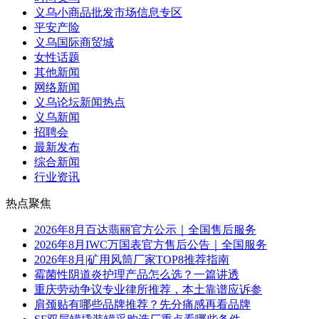
义乌小商品批发市场信息专区
平安产险
义乌国际商贸城
女性话题
其他新闻
网络新闻
义乌论坛新闻热点
义乌新闻
招聘会
最新发布
综合新闻
行业资讯
热点聚焦
2026年8月百达翡丽官方公示｜全国售后服务
2026年8月IWC万国表官方售后公告｜全国服务
2026年8月|矿用风筒厂家TOP8推荐指南
霉菌性阴道炎护理产品怎么选？一篇讲透
重庆劳动争议专业律所推荐，本土靠谱应诉参
肩颈贴有哪些品牌推荐？先分痛感再看品牌