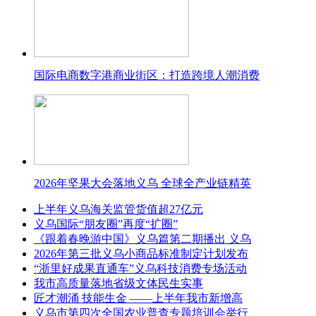
国际电商数字港商业街区：打造跨境人潮消费
2026年坚果大会落地义乌 全球全产业链精英
上半年义乌海关监管货值超27亿元
义乌国际“朋友圈”再度“扩圈”
《跟着春晚游中国》义乌篇第二期播出 义乌
2026年第三批义乌小商品标准制定计划发布
“浙里好成果直通车”义乌科技消费专场活动
我市高质量落地省级文体民生实事
匠才潮涌 技能生金 ——上半年我市新增高
义乌市第四次全国农业普查专题培训会举行