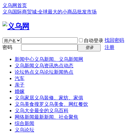
义乌网首页
义乌国际商贸城:全球最大的小商品批发市场
找回密码
自动登录
密码
注册
登录
新闻中心
义乌新闻、义乌新闻网
义乌新闻
义乌资讯热点动态
论坛热点
义乌论坛新闻热点
汽车
亲子
婚嫁
义乌家居
义乌装修、家纺、家俱
义乌美食
搜罗义乌美食、网红餐饮
义乌大全
最全的义乌百科
网络新闻
最新新闻、社会聚焦
综合新闻
义乌论坛