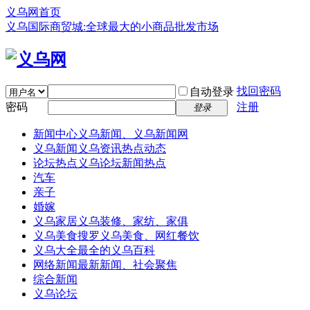
义乌网首页
义乌国际商贸城:全球最大的小商品批发市场
找回密码
自动登录
密码
注册
登录
新闻中心
义乌新闻、义乌新闻网
义乌新闻
义乌资讯热点动态
论坛热点
义乌论坛新闻热点
汽车
亲子
婚嫁
义乌家居
义乌装修、家纺、家俱
义乌美食
搜罗义乌美食、网红餐饮
义乌大全
最全的义乌百科
网络新闻
最新新闻、社会聚焦
综合新闻
义乌论坛