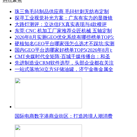
热点聚焦
珠三角毛毡制品供应商 毛毡针刺无纺布定制
探寻工业视觉补光方案：广东有实力的显微镜
大路灯测评：立达信FX真实表现与4款横评
东莞 CNC 机加工厂家推荐众匠机械 五轴定制
2026年8月实测GEO优化系统有哪些榜单TOP5:
硬核知名GEO平台哪家强怎么选才不踩坑:实测
国内GEO平台选哪家好榜单TOP5(2026年8月):
CMT央媒时代全矩阵·百城千媒传播台：和圣
先进制造业CRM软件选型，头部企业都在关注
一站式落地50立方SF储油罐，济宁金衡金属全
国际电商数字港商业街区：打造跨境人潮消费