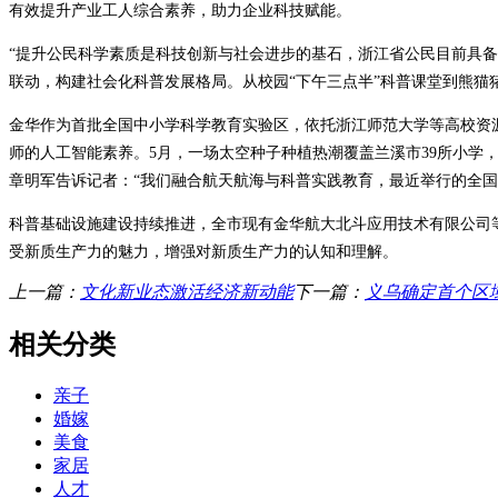
有效提升产业工人综合素养，助力企业科技赋能。
“提升公民科学素质是科技创新与社会进步的基石，浙江省公民目前具备
联动，构建社会化科普发展格局。从校园“下午三点半”科普课堂到熊
金华作为首批全国中小学科学教育实验区，依托浙江师范大学等高校资源
师的人工智能素养。5月，一场太空种子种植热潮覆盖兰溪市39所小学
章明军告诉记者：“我们融合航天航海与科普实践教育，最近举行的全国
科普基础设施建设持续推进，全市现有金华航大北斗应用技术有限公司
受新质生产力的魅力，增强对新质生产力的认知和理解。
上一篇：
文化新业态激活经济新动能
下一篇：
义乌确定首个区
相关分类
亲子
婚嫁
美食
家居
人才