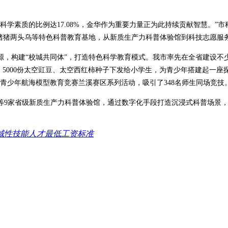
科学素质的比例达17.08%，金华作为重要力量正为此持续贡献智慧。”
猫猪猪两头乌等特色科普教育基地，从新质生产力科普体验馆到科技志愿服
，构建“校城共同体”，打造特色科学教育模式。我市率先在全省建设不少
， 5000份太空豇豆、太空西红柿种子下发给小学生，为青少年搭建起一
青少年航海模型教育竞赛兰溪赛区系列活动，吸引了348名师生同场竞技。
等9家省级新质生产力科普体验馆，通过数字化手段打造沉浸式科普场景
域性技能人才最低工资标准