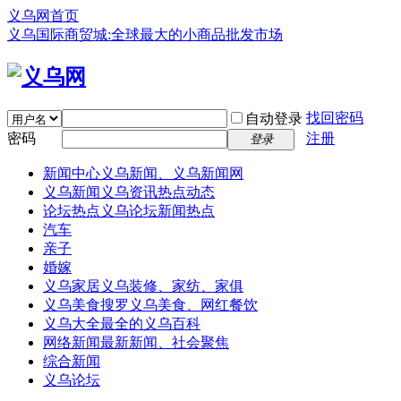
义乌网首页
义乌国际商贸城:全球最大的小商品批发市场
找回密码
自动登录
密码
注册
登录
新闻中心
义乌新闻、义乌新闻网
义乌新闻
义乌资讯热点动态
论坛热点
义乌论坛新闻热点
汽车
亲子
婚嫁
义乌家居
义乌装修、家纺、家俱
义乌美食
搜罗义乌美食、网红餐饮
义乌大全
最全的义乌百科
网络新闻
最新新闻、社会聚焦
综合新闻
义乌论坛