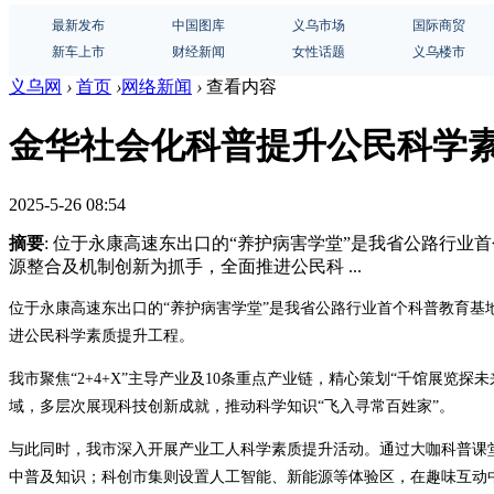
最新发布
中国图库
义乌市场
国际商贸
新车上市
财经新闻
女性话题
义乌楼市
义乌网
›
首页
›
网络新闻
›
查看内容
金华社会化科普提升公民科学
2025-5-26 08:54
摘要
: 位于永康高速东出口的“养护病害学堂”是我省公路行
源整合及机制创新为抓手，全面推进公民科 ...
位于永康高速东出口的“养护病害学堂”是我省公路行业首个科普教育
进公民科学素质提升工程。
我市聚焦“2+4+X”主导产业及10条重点产业链，精心策划“千馆展览探
域，多层次展现科技创新成就，推动科学知识“飞入寻常百姓家”。
与此同时，我市深入开展产业工人科学素质提升活动。通过大咖科普课
中普及知识；科创市集则设置人工智能、新能源等体验区，在趣味互动中感受