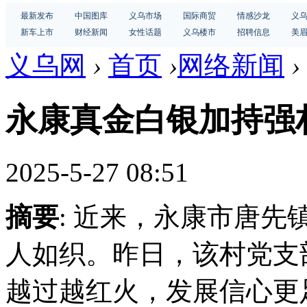
最新发布
中国图库
义乌市场
国际商贸
情感沙龙
义
新车上市
财经新闻
女性话题
义乌楼市
招聘信息
美
义乌网
›
首页
›
网络新闻
›
永康真金白银加持强
2025-5-27 08:51
摘要
: 近来，永康市唐
人如织。昨日，该村党支
越过越红火，发展信心更