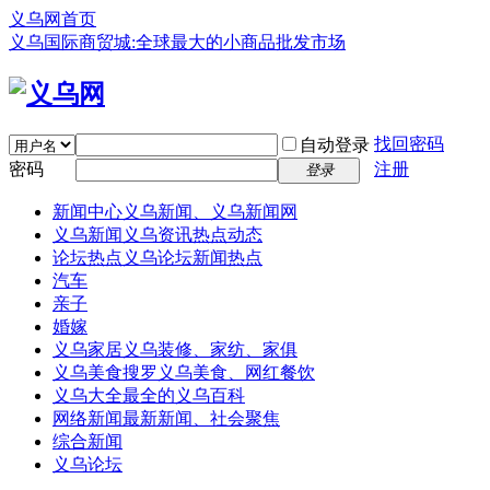
义乌网首页
义乌国际商贸城:全球最大的小商品批发市场
找回密码
自动登录
密码
注册
登录
新闻中心
义乌新闻、义乌新闻网
义乌新闻
义乌资讯热点动态
论坛热点
义乌论坛新闻热点
汽车
亲子
婚嫁
义乌家居
义乌装修、家纺、家俱
义乌美食
搜罗义乌美食、网红餐饮
义乌大全
最全的义乌百科
网络新闻
最新新闻、社会聚焦
综合新闻
义乌论坛