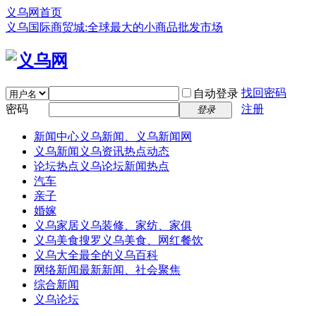
义乌网首页
义乌国际商贸城:全球最大的小商品批发市场
找回密码
自动登录
密码
注册
登录
新闻中心
义乌新闻、义乌新闻网
义乌新闻
义乌资讯热点动态
论坛热点
义乌论坛新闻热点
汽车
亲子
婚嫁
义乌家居
义乌装修、家纺、家俱
义乌美食
搜罗义乌美食、网红餐饮
义乌大全
最全的义乌百科
网络新闻
最新新闻、社会聚焦
综合新闻
义乌论坛