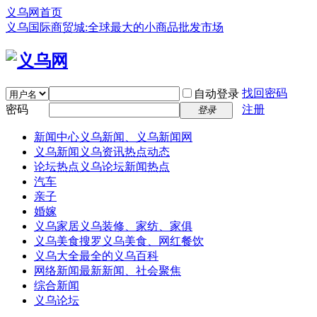
义乌网首页
义乌国际商贸城:全球最大的小商品批发市场
找回密码
自动登录
密码
注册
登录
新闻中心
义乌新闻、义乌新闻网
义乌新闻
义乌资讯热点动态
论坛热点
义乌论坛新闻热点
汽车
亲子
婚嫁
义乌家居
义乌装修、家纺、家俱
义乌美食
搜罗义乌美食、网红餐饮
义乌大全
最全的义乌百科
网络新闻
最新新闻、社会聚焦
综合新闻
义乌论坛