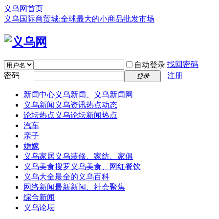
义乌网首页
义乌国际商贸城:全球最大的小商品批发市场
找回密码
自动登录
密码
注册
登录
新闻中心
义乌新闻、义乌新闻网
义乌新闻
义乌资讯热点动态
论坛热点
义乌论坛新闻热点
汽车
亲子
婚嫁
义乌家居
义乌装修、家纺、家俱
义乌美食
搜罗义乌美食、网红餐饮
义乌大全
最全的义乌百科
网络新闻
最新新闻、社会聚焦
综合新闻
义乌论坛