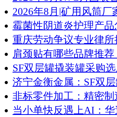
2026年8月|矿用风筒厂
霉菌性阴道炎护理产品
重庆劳动争议专业律所
肩颈贴有哪些品牌推荐
SF双层罐撬装罐采购
济宁金衡金属：SF双
非标零件加工：精密制
当小单快反遇上AI：华