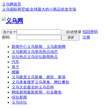
义乌网首页
义乌国际商贸城:全球最大的小商品批发市场
找回密码
自动登录
密码
注册
登录
新闻中心
义乌新闻、义乌新闻网
义乌新闻
义乌资讯热点动态
论坛热点
义乌论坛新闻热点
汽车
亲子
婚嫁
义乌家居
义乌装修、家纺、家俱
义乌美食
搜罗义乌美食、网红餐饮
义乌大全
最全的义乌百科
网络新闻
最新新闻、社会聚焦
综合新闻
义乌论坛