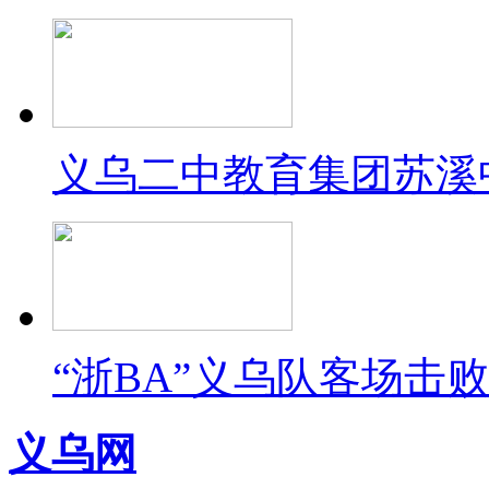
义乌二中教育集团苏溪
“浙BA”义乌队客场击
义乌网