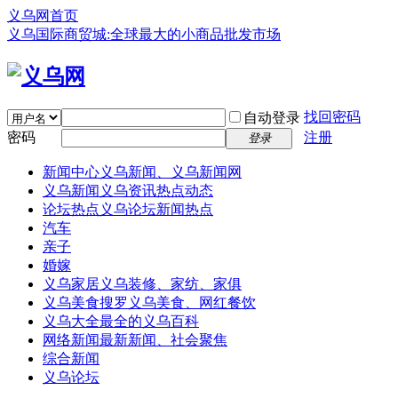
义乌网首页
义乌国际商贸城:全球最大的小商品批发市场
找回密码
自动登录
密码
注册
登录
新闻中心
义乌新闻、义乌新闻网
义乌新闻
义乌资讯热点动态
论坛热点
义乌论坛新闻热点
汽车
亲子
婚嫁
义乌家居
义乌装修、家纺、家俱
义乌美食
搜罗义乌美食、网红餐饮
义乌大全
最全的义乌百科
网络新闻
最新新闻、社会聚焦
综合新闻
义乌论坛