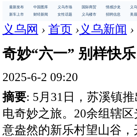
最新发布
中国图库
义乌市场
国际商贸
情感沙龙
义
新车上市
财经新闻
女性话题
义乌楼市
招聘信息
美
义乌网
›
首页
›
义乌新闻
›
奇妙“六一” 别样快乐
2025-6-2 09:20
摘要
: 5月31日，苏溪镇
电奇妙之旅。20余组辖
意盎然的新乐村望山谷，