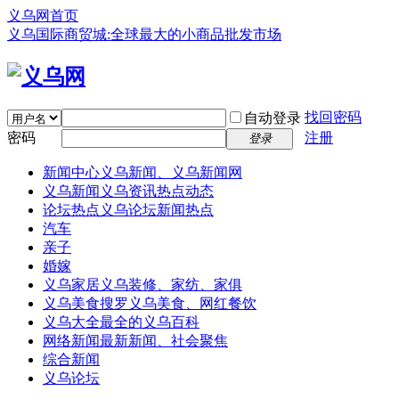
义乌网首页
义乌国际商贸城:全球最大的小商品批发市场
找回密码
自动登录
密码
注册
登录
新闻中心
义乌新闻、义乌新闻网
义乌新闻
义乌资讯热点动态
论坛热点
义乌论坛新闻热点
汽车
亲子
婚嫁
义乌家居
义乌装修、家纺、家俱
义乌美食
搜罗义乌美食、网红餐饮
义乌大全
最全的义乌百科
网络新闻
最新新闻、社会聚焦
综合新闻
义乌论坛