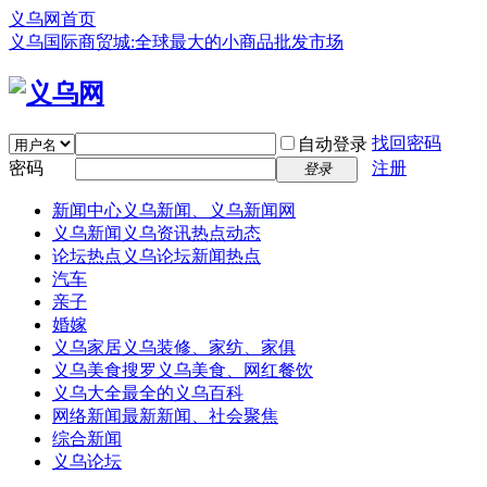
义乌网首页
义乌国际商贸城:全球最大的小商品批发市场
找回密码
自动登录
密码
注册
登录
新闻中心
义乌新闻、义乌新闻网
义乌新闻
义乌资讯热点动态
论坛热点
义乌论坛新闻热点
汽车
亲子
婚嫁
义乌家居
义乌装修、家纺、家俱
义乌美食
搜罗义乌美食、网红餐饮
义乌大全
最全的义乌百科
网络新闻
最新新闻、社会聚焦
综合新闻
义乌论坛