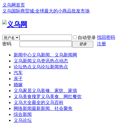
义乌网首页
义乌国际商贸城:全球最大的小商品批发市场
找回密码
自动登录
密码
注册
登录
新闻中心
义乌新闻、义乌新闻网
义乌新闻
义乌资讯热点动态
论坛热点
义乌论坛新闻热点
汽车
亲子
婚嫁
义乌家居
义乌装修、家纺、家俱
义乌美食
搜罗义乌美食、网红餐饮
义乌大全
最全的义乌百科
网络新闻
最新新闻、社会聚焦
综合新闻
义乌论坛