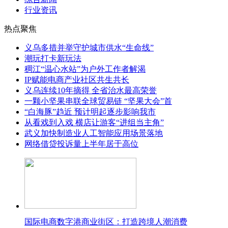
行业资讯
热点聚焦
义乌多措并举守护城市供水“生命线”
潮玩打卡新玩法
稠江“温心水站”为户外工作者解渴
IP赋能电商产业社区共生共长
义乌连续10年摘得 全省治水最高荣誉
一颗小坚果串联全球贸易链 “坚果大会”首
“白海豚”趋近 预计明起逐步影响我市
从看戏到入戏 横店让游客“进组当主角”
武义加快制造业人工智能应用场景落地
网络借贷投诉量上半年居于高位
国际电商数字港商业街区：打造跨境人潮消费