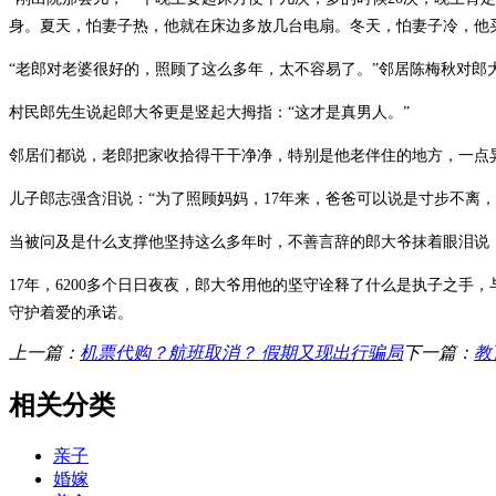
身。夏天，怕妻子热，他就在床边多放几台电扇。冬天，怕妻子冷，他
“老郎对老婆很好的，照顾了这么多年，太不容易了。”邻居陈梅秋对郎
村民郎先生说起郎大爷更是竖起大拇指：“这才是真男人。”
邻居们都说，老郎把家收拾得干干净净，特别是他老伴住的地方，一点
儿子郎志强含泪说：“为了照顾妈妈，17年来，爸爸可以说是寸步不离
当被问及是什么支撑他坚持这么多年时，不善言辞的郎大爷抹着眼泪说
17年，6200多个日日夜夜，郎大爷用他的坚守诠释了什么是执子之
守护着爱的承诺。
上一篇：
机票代购？航班取消？ 假期又现出行骗局
下一篇：
教
相关分类
亲子
婚嫁