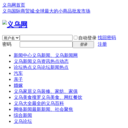
义乌网首页
义乌国际商贸城:全球最大的小商品批发市场
找回密码
自动登录
密码
注册
登录
新闻中心
义乌新闻、义乌新闻网
义乌新闻
义乌资讯热点动态
论坛热点
义乌论坛新闻热点
汽车
亲子
婚嫁
义乌家居
义乌装修、家纺、家俱
义乌美食
搜罗义乌美食、网红餐饮
义乌大全
最全的义乌百科
网络新闻
最新新闻、社会聚焦
综合新闻
义乌论坛