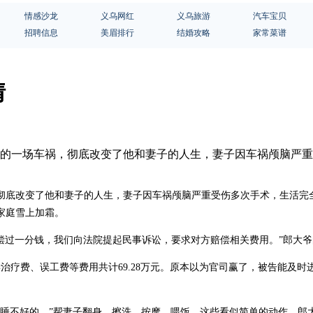
情感沙龙
义乌网红
义乌旅游
汽车宝贝
招聘信息
美眉排行
结婚攻略
家常菜谱
情
7年前的一场车祸，彻底改变了他和妻子的人生，妻子因车祸颅脑
，彻底改变了他和妻子的人生，妻子因车祸颅脑严重受伤多次手术，生活
家庭雪上加霜。
偿过一分钱，我们向法院提起民事诉讼，要求对方赔偿相关费用。”郎大
赔偿治疗费、误工费等费用共计69.28万元。原本以为官司赢了，被告能
定睡不好的。”帮妻子翻身、擦洗、按摩、喂饭，这些看似简单的动作，郎