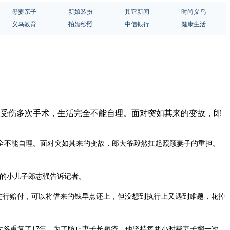
母婴亲子
新娘装扮
其它新闻
时尚义乌
义乌教育
拍婚纱照
中信银行
健康生活
严重受伤多次手术，生活完全不能自理。面对突如其来的变故，郎
完全不能自理。面对突如其来的变故，郎大爷毅然扛起照顾妻子的重担。
爷的小儿子郎志强告诉记者。
及时进行赔付，可以将借来的钱早点还上，但没想到执行上又遇到难题，花掉
大爷重复了17年。为了防止妻子长褥疮，他坚持每两小时帮妻子翻一次