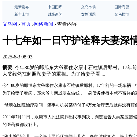
最新发布
中国图库
义乌市场
国际商贸
新车上市
财经新闻
女性话题
义乌楼市
义乌网
›
首页
›
网络新闻
›
查看内容
十七年如一日守护诠释夫妻深
2025-6-3 08:03
摘要
: 今年80岁的郎旭东大爷家住永康市石柱镇后郎村。1
大爷毅然扛起照顾妻子的重担。为了给妻子看 ...
今年80岁的郎旭东大爷家住永康市石柱镇后郎村。17年前的一场车祸
为了给妻子看病，郎大爷向亲戚朋友借钱，一身债务使得本就不富裕的
“母亲在医院治疗期间，肇事司机吴某垫付了4万元治疗费后就再没有赔
2011年7月11日，永康市人民法院作出民事判决，判定被告人吴某应
的医药费都没补上。
“刚出院那会儿，一个晚上要起床方便十几次，多的时候20次，晚上肯