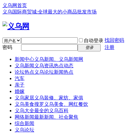
义乌网首页
义乌国际商贸城:全球最大的小商品批发市场
找回密码
自动登录
密码
注册
登录
新闻中心
义乌新闻、义乌新闻网
义乌新闻
义乌资讯热点动态
论坛热点
义乌论坛新闻热点
汽车
亲子
婚嫁
义乌家居
义乌装修、家纺、家俱
义乌美食
搜罗义乌美食、网红餐饮
义乌大全
最全的义乌百科
网络新闻
最新新闻、社会聚焦
综合新闻
义乌论坛