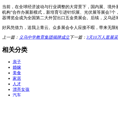
当前，在全球经济波动与行业调整的大背景下，国内展、境外
机构”合作办展新模式，新培育引进针织展、光伏展等展会7个
器博览会成为全国第二大外贸出口五金类展会。后续，义乌还将
好风凭借力，送我上青云。众多展会令人应接不暇，带来无限机
上一篇：
义乌中学教育集团揭牌成立
下一篇：
3天10万人逛展
相关分类
亲子
婚嫁
美食
家居
人才
漂亮女孩
汽车
新闻热点
义乌排行榜
义乌信息大全
健康生活