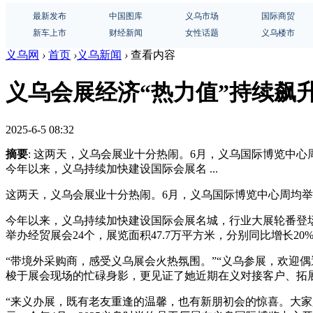
最新发布
中国图库
义乌市场
国际商贸
新车上市
财经新闻
女性话题
义乌楼市
义乌网
›
首页
›
义乌新闻
›
查看内容
义乌会展经济“热力值”持续飙
2025-6-5 08:32
摘要
: 这两天，义乌会展业十分热闹。6月，义乌国际博览中
今年以来，义乌持续加快建设国际会展名 ...
这两天，义乌会展业十分热闹。6月，义乌国际博览中心周均举
今年以来，义乌持续加快建设国际会展名城，行业大展轮番登场
举办经贸展会24个，展览面积47.7万平方米，分别同比增长20%
“带境外采购商，感受义乌展会火热氛围。”“义乌参展，欢迎
梭于展会现场的忙碌身影，更见证了她近期在义对接客户、拓
“来义办展，既有老友重逢的温馨，也有新朋初会的惊喜。大家