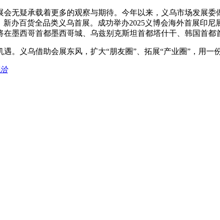
展会无疑承载着更多的观察与期待。今年以来，义乌市场发展委做
，新办百货全品类义乌首展。成功举办2025义博会海外首展印
在墨西哥首都墨西哥城、乌兹别克斯坦首都塔什干、韩国首都首
遇。义乌借助会展东风，扩大“朋友圈”、拓展“产业圈”，用一
采洽