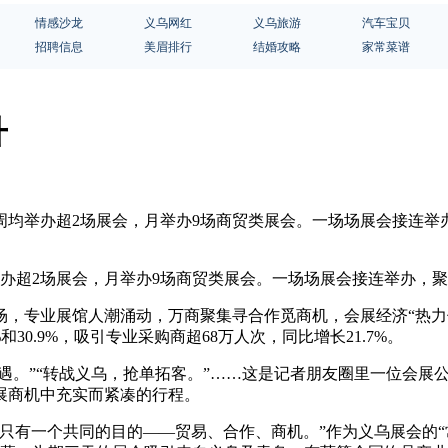
情感沙龙
义乌网红
义乌旅游
汽车宝贝
招聘信息
美眉排行
结婚攻略
家常菜谱
升
心周均举办超2场展会，月举办9场商贸类展会。一场场展会接连
办超2场展会，月举办9场商贸类展会。一场场展会接连举办，
，专业展馆人潮涌动，万商聚集寻合作觅商机，会展经济“热力
和30.9%，吸引专业采购商超68万人次，同比增长21.7%。
偶遇。”“转战义乌，抢单拓客。”……这是记者朋友圈里一位会
展商机中充实而紧凑的行程。
只有一个共同的目的——贸易、合作、商机。”作为义乌展会的“