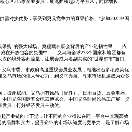
核心区315家企业参展，展览面积超2万平方米，同比增长
需对接优势，享受到更具竞争力的直采价格。”参加2025中国
站式采购”的强大磁场。奥秘藏在展会背后的产业链韧性里——依
更藏在开放包容的氛围中——义乌与全球233个国家和地区都有
人次的境外客商流量，让展会成为名副其实的“世界超市”窗口。
。义乌市委、市政府高度重视会展业发展，相继出台多项政策优
加义乌市场的强大号召力，到义乌办展、寻求市场机遇成为众多
融，彼此赋能。义乌拥有饰品（配件）、日用百货、五金电器、
、中国义乌国际五金电器博览会、中国义乌时尚饰品工厂展、义
量发展，打好经济发展主动仗。
联起产业链的上下游，让不同的企业得以在同一平台中实现高效
司的品牌和实力，提升企业的市场认知度与竞争力；是了解市场