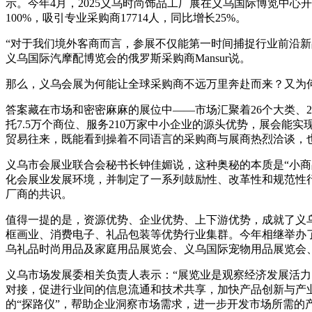
示。今年4月，2025义乌时尚饰品工厂展在义乌国际博览中心
100%，吸引专业采购商17714人，同比增长25%。
“对于我们境外客商而言，参展不仅能第一时间捕捉行业前沿新
义乌国际汽摩配博览会的俄罗斯采购商Mansur说。
那么，义乌会展为何能让全球采购商不远万里奔赴而来？又为
答案藏在市场和密密麻麻的展位中——市场汇聚着26个大类、
托7.5万个商位、服务210万家中小企业的源头优势，展会能
贸易往来，既能看到操着不同语言的采购商与展商热烈洽谈，也
义乌市会展业联合会秘书长钟佳媚说，这种奥秘的本质是“小
化会展业发展环境，并制定了一系列鼓励性、改革性和规范性
厂商的共识。
值得一提的是，资源优势、企业优势、上下游优势，成就了义
框画业、消费电子、礼品包装等优势行业集群。今年相继举办
乌礼品时尚用品及家庭用品展览会、义乌国际宠物用品展览会
义乌市场发展委相关负责人表示：“展览业是观察经济发展活力
对接，促进行业间的信息流通和技术共享，加快产品创新与产
的“探路仪”，帮助企业洞察市场需求，进一步开发市场所需的