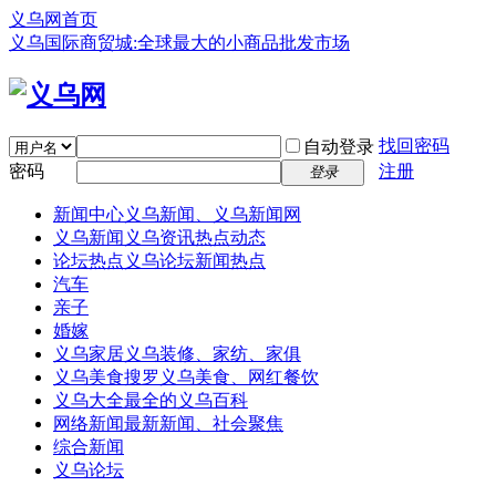
义乌网首页
义乌国际商贸城:全球最大的小商品批发市场
找回密码
自动登录
密码
注册
登录
新闻中心
义乌新闻、义乌新闻网
义乌新闻
义乌资讯热点动态
论坛热点
义乌论坛新闻热点
汽车
亲子
婚嫁
义乌家居
义乌装修、家纺、家俱
义乌美食
搜罗义乌美食、网红餐饮
义乌大全
最全的义乌百科
网络新闻
最新新闻、社会聚焦
综合新闻
义乌论坛