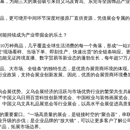
开幕，为期三天的展会吸引来自义乌及青岛、东莞等全国饰品产业
品，更可绕开中间环节深度对接原厂直供资源，凭借展会专属的供
何能持续成为产业带掘金的乐土？
210万种商品，几乎覆盖全球生活消费的每一个角落，形成“一
实现“现场看样、当场下单、即刻生产、快速出货”的全链条响应。
能见证跨境直播、数字贸易等新业态的蓬勃生长，每年超57万
商品、大市场、全链条”的独特生态，是优质办展营商环境的体现
行业政策，支持会展业创新发展。因此，优质的会展营商环境叠
乌会展优势。义乌会展经济的活跃与市场优势行业的繁荣共生共
了中国义乌日用百货科技创新博览会、中国框业与装饰画展览会
、中国义乌文具礼品展览会等行业展会，以高水平会展促进高质
的重要窗口。”一场高质量的展会，是链接时空的“聚合器”，串
业升级的步伐；是企业品牌的“放大镜”，可以让更多客户了解公
产品，拓展市场边界。