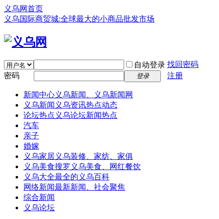
义乌网首页
义乌国际商贸城:全球最大的小商品批发市场
找回密码
自动登录
密码
注册
登录
新闻中心
义乌新闻、义乌新闻网
义乌新闻
义乌资讯热点动态
论坛热点
义乌论坛新闻热点
汽车
亲子
婚嫁
义乌家居
义乌装修、家纺、家俱
义乌美食
搜罗义乌美食、网红餐饮
义乌大全
最全的义乌百科
网络新闻
最新新闻、社会聚焦
综合新闻
义乌论坛