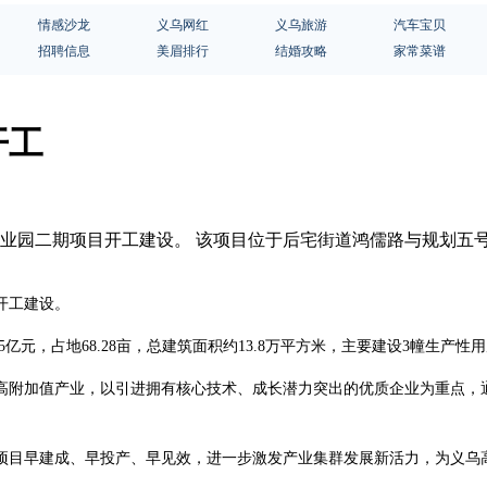
情感沙龙
义乌网红
义乌旅游
汽车宝贝
招聘信息
美眉排行
结婚攻略
家常菜谱
开工
业园二期项目开工建设。 该项目位于后宅街道鸿儒路与规划五号路交
开工建设。
元，占地68.28亩，总建筑面积约13.8万平方米，主要建设3幢生产性
高附加值产业，以引进拥有核心技术、成长潜力突出的优质企业为重点，
项目早建成、早投产、早见效，进一步激发产业集群发展新活力，为义乌