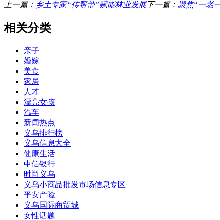
上一篇：
乡土专家“传帮带”赋能林业发展
下一篇：
聚焦“一老
相关分类
亲子
婚嫁
美食
家居
人才
漂亮女孩
汽车
新闻热点
义乌排行榜
义乌信息大全
健康生活
中信银行
时尚义乌
义乌小商品批发市场信息专区
平安产险
义乌国际商贸城
女性话题