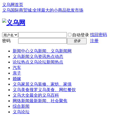
义乌网首页
义乌国际商贸城:全球最大的小商品批发市场
找回密码
自动登录
密码
注册
登录
新闻中心
义乌新闻、义乌新闻网
义乌新闻
义乌资讯热点动态
论坛热点
义乌论坛新闻热点
汽车
亲子
婚嫁
义乌家居
义乌装修、家纺、家俱
义乌美食
搜罗义乌美食、网红餐饮
义乌大全
最全的义乌百科
网络新闻
最新新闻、社会聚焦
综合新闻
义乌论坛