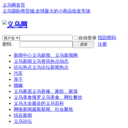
义乌网首页
义乌国际商贸城:全球最大的小商品批发市场
找回密码
自动登录
密码
注册
登录
新闻中心
义乌新闻、义乌新闻网
义乌新闻
义乌资讯热点动态
论坛热点
义乌论坛新闻热点
汽车
亲子
婚嫁
义乌家居
义乌装修、家纺、家俱
义乌美食
搜罗义乌美食、网红餐饮
义乌大全
最全的义乌百科
网络新闻
最新新闻、社会聚焦
综合新闻
义乌论坛