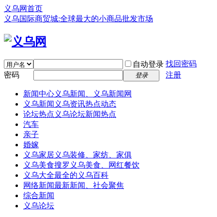
义乌网首页
义乌国际商贸城:全球最大的小商品批发市场
找回密码
自动登录
密码
注册
登录
新闻中心
义乌新闻、义乌新闻网
义乌新闻
义乌资讯热点动态
论坛热点
义乌论坛新闻热点
汽车
亲子
婚嫁
义乌家居
义乌装修、家纺、家俱
义乌美食
搜罗义乌美食、网红餐饮
义乌大全
最全的义乌百科
网络新闻
最新新闻、社会聚焦
综合新闻
义乌论坛