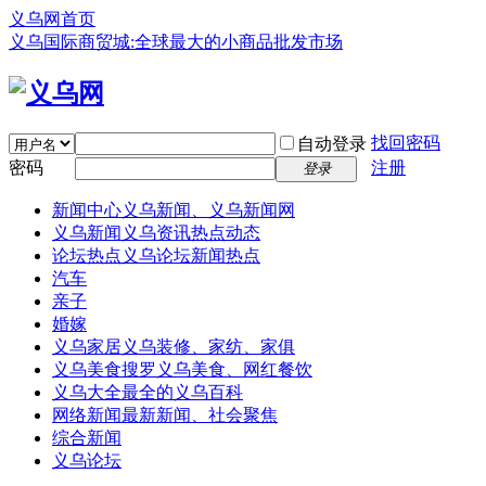
义乌网首页
义乌国际商贸城:全球最大的小商品批发市场
找回密码
自动登录
密码
注册
登录
新闻中心
义乌新闻、义乌新闻网
义乌新闻
义乌资讯热点动态
论坛热点
义乌论坛新闻热点
汽车
亲子
婚嫁
义乌家居
义乌装修、家纺、家俱
义乌美食
搜罗义乌美食、网红餐饮
义乌大全
最全的义乌百科
网络新闻
最新新闻、社会聚焦
综合新闻
义乌论坛