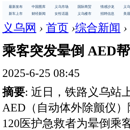
最新发布
中国图库
义乌市场
国际商贸
情感沙龙
义
新车上市
财经新闻
女性话题
义乌楼市
招聘信息
美
义乌网
›
首页
›
综合新闻
›
乘客突发晕倒 AED
2025-6-25 08:45
摘要
: 近日，铁路义乌
AED（自动体外除颤仪
120医护急救者为晕倒