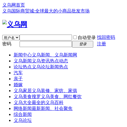
义乌网首页
义乌国际商贸城:全球最大的小商品批发市场
找回密码
自动登录
密码
注册
登录
新闻中心
义乌新闻、义乌新闻网
义乌新闻
义乌资讯热点动态
论坛热点
义乌论坛新闻热点
汽车
亲子
婚嫁
义乌家居
义乌装修、家纺、家俱
义乌美食
搜罗义乌美食、网红餐饮
义乌大全
最全的义乌百科
网络新闻
最新新闻、社会聚焦
综合新闻
义乌论坛