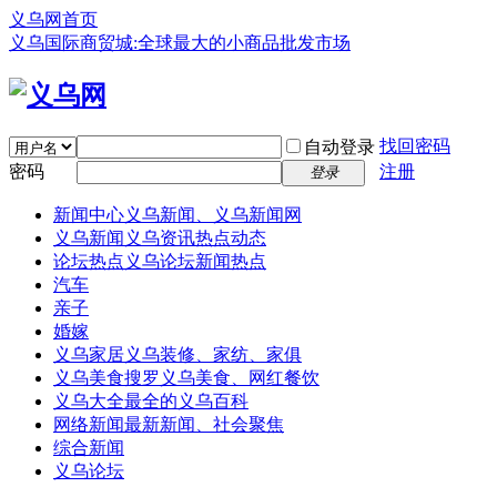
义乌网首页
义乌国际商贸城:全球最大的小商品批发市场
找回密码
自动登录
密码
注册
登录
新闻中心
义乌新闻、义乌新闻网
义乌新闻
义乌资讯热点动态
论坛热点
义乌论坛新闻热点
汽车
亲子
婚嫁
义乌家居
义乌装修、家纺、家俱
义乌美食
搜罗义乌美食、网红餐饮
义乌大全
最全的义乌百科
网络新闻
最新新闻、社会聚焦
综合新闻
义乌论坛