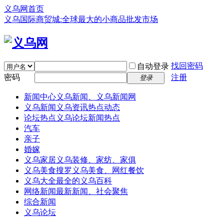
义乌网首页
义乌国际商贸城:全球最大的小商品批发市场
找回密码
自动登录
密码
注册
登录
新闻中心
义乌新闻、义乌新闻网
义乌新闻
义乌资讯热点动态
论坛热点
义乌论坛新闻热点
汽车
亲子
婚嫁
义乌家居
义乌装修、家纺、家俱
义乌美食
搜罗义乌美食、网红餐饮
义乌大全
最全的义乌百科
网络新闻
最新新闻、社会聚焦
综合新闻
义乌论坛